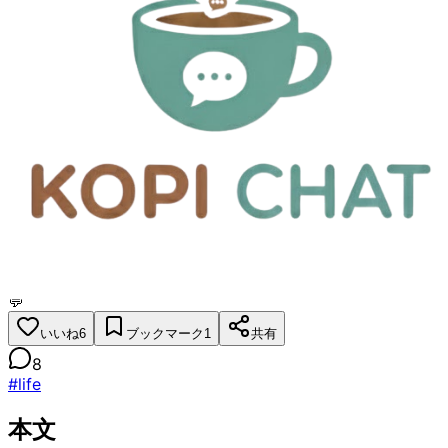
X (旧Twitter)
掲示板トップ
/
その他
/
質問・相談
月々の生活費を教えてください！
終了
Keichan
公開: 2026/02/03 13:00
更新:
2026/02/17 14:00
💬
いいね
6
ブックマーク
1
共有
8
#
life
本文