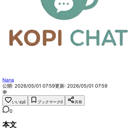
X (旧Twitter)
掲示板トップ
/
その他
/
質問・相談
GreenfieldとD7コンドミニアムについ
て
Nana
公開: 2026/05/01 07:59
更新:
2026/05/01 07:59
💬
いいね
6
ブックマーク
0
共有
0
本文