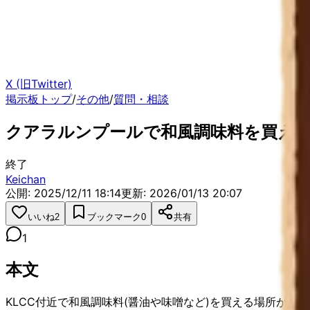
X (旧Twitter)
掲示板トップ
/
その他
/
質問・相談
クアラルンプールで和風調味料を買え
終了
Keichan
公開: 2025/12/11 18:14
更新:
2026/01/13 20:07
いいね
2
ブックマーク
0
共有
1
本文
KLCC付近で和風調味料(醤油や味噌など)を買える場所が