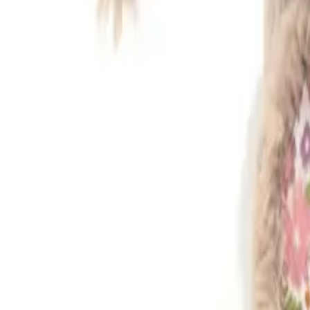
X (旧Twitter)
掲示板トップ
/
その他
/
売買・譲渡
誕プレにも最適! Jelly CatのBunny
noa
公開: 2026/05/03 21:50
更新:
2026/05/03 21:52
いいね
3
ブックマーク
0
共有
0
#
人形
#
jellycat
本文
Jellycat の大人気バニーちゃん売らせていただきます!
・新