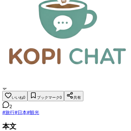
X (旧Twitter)
掲示板トップ
/
その他
/
質問・相談
東京・大阪の観光スポットと費用の目安
終了
Ray
公開: 2025/12/07 22:41
更新:
2026/01/15 22:14
💬
いいね
0
ブックマーク
0
共有
2
#
旅行
#
日本
#
観光
本文