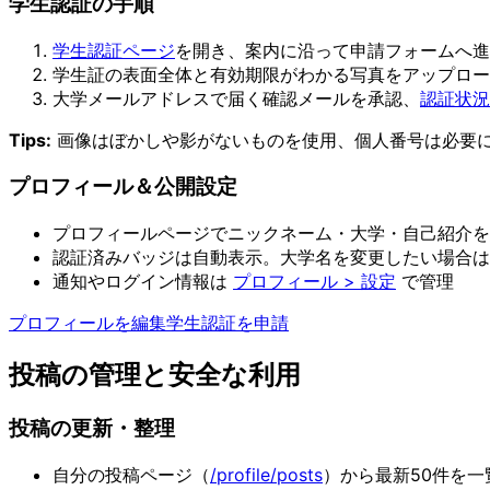
学生認証の手順
学生認証ページ
を開き、案内に沿って申請フォームへ進
学生証の表面全体と有効期限がわかる写真をアップロー
大学メールアドレスで届く確認メールを承認、
認証状況
Tips:
画像はぼかしや影がないものを使用、個人番号は必要に
プロフィール＆公開設定
プロフィールページでニックネーム・大学・自己紹介を
認証済みバッジは自動表示。大学名を変更したい場合は
通知やログイン情報は
プロフィール > 設定
で管理
プロフィールを編集
学生認証を申請
投稿の管理と安全な利用
投稿の更新・整理
自分の投稿ページ（
/profile/posts
）から最新50件を