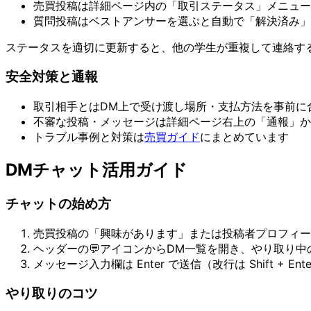
売買投稿は詳細ページ内の「取引ステータス」メニュ
質問投稿はベストアンサーを選ぶと自動で「解決済み」
ステータスを適切に更新すると、他の学生が重複して連絡す
安全対策と通報
取引相手とはDM上で受け渡し場所・支払方法を事前に
不審な投稿・メッセージは詳細ページ右上の「通報」か
トラブル事例と対策は
売買ガイド
にまとめています
DMチャット活用ガイド
チャットの始め方
売買投稿の「興味があります」または投稿者プロフィー
ヘッダーの💬アイコンからDM一覧を開き、やり取り中
メッセージ入力欄は Enter で送信（改行は Shift + 
やり取りのコツ